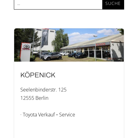
KÖPE­NICK
See­len­bin­der­str. 125
12555 Ber­lin
· Toyota Ver­kauf • Ser­vice