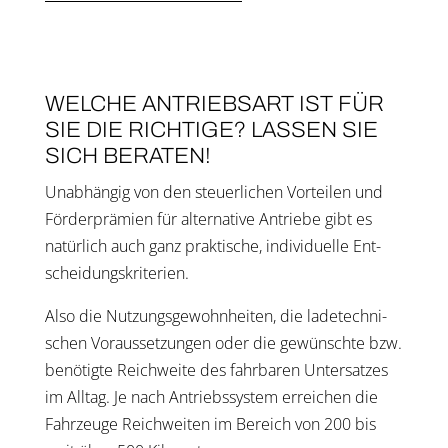
WEL­CHE ANTRIEBS­ART IST FÜR
SIE DIE RICH­TI­GE? LAS­SEN SIE
SICH BERA­TEN!
Unab­hän­gig von den steu­er­li­chen Vor­tei­len und
För­der­prä­mi­en für alter­na­ti­ve Antrie­be gibt es
natür­lich auch ganz prak­ti­sche, indi­vi­du­el­le Ent­
schei­dungs­kri­te­ri­en.
Also die Nut­zungs­ge­wohn­hei­ten, die lade­tech­ni­
schen Vor­aus­set­zun­gen oder die gewünsch­te bzw.
benö­tig­te Reich­wei­te des fahr­ba­ren Unter­sat­zes
im All­tag. Je nach Antriebs­sys­tem errei­chen die
Fahr­zeu­ge Reich­wei­ten im Bereich von 200 bis