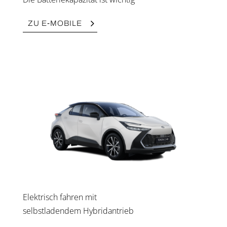
ZU E‑MOBILE
Elek­trisch fah­ren mit
selbst­la­den­dem Hybrid­an­trieb