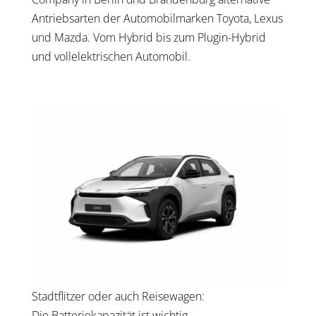
Antriebs­ar­ten der Auto­mo­bil­mar­ken Toyota, Lexus
und Maz­da. Vom Hybrid bis zum Plug­in-Hybrid
und voll­elek­tri­schen Auto­mo­bil.
Stadt­flit­zer oder auch Rei­se­wa­gen:
Die Bat­te­rie­ka­pa­zi­tät ist wich­tig