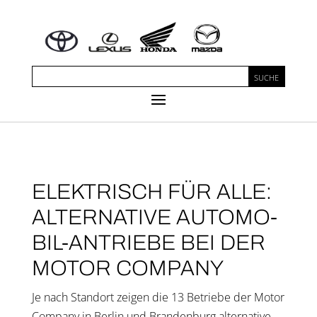
ELEK­TRISCH FÜR ALLE:
ALTER­NA­TI­VE AUTO­MO­
BIL-ANTRIE­BE BEI DER
MOTOR COMPANY
Je nach Stand­ort zei­gen die 13 Betrie­be der Motor
Company in Ber­lin und Bran­den­burg alter­na­ti­ve