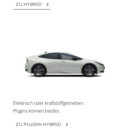
ZU HYBRID
Elek­trisch oder kraft­stoff­ge­trie­ben:
Plug­ins kön­nen bei­des
ZU PLUG­IN-HYBRID