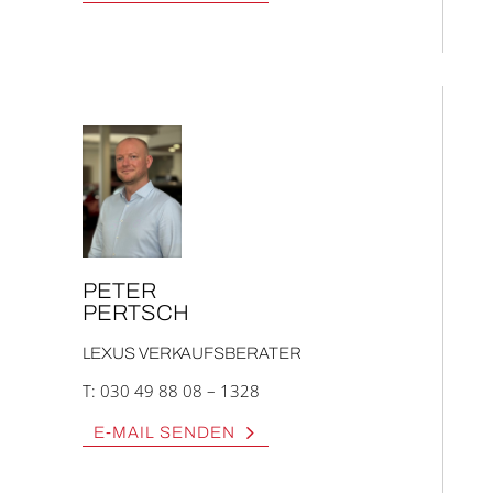
PETER
PERTSCH
LEXUS VER­KAUFS­BE­RA­TER
T:
030 49 88 08 – 1328
E‑MAIL SEN­DEN