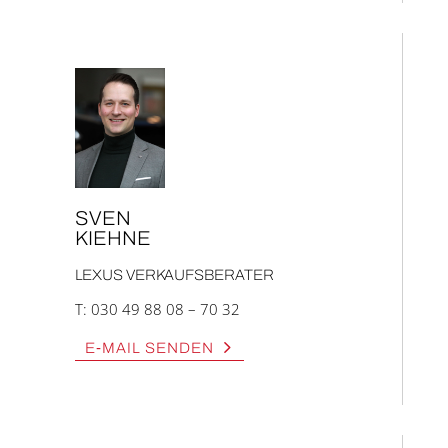
SVEN
KIEH­NE
LEXUS VER­KAUFS­BE­RA­TER
T:
030 49 88 08 – 70 32
E‑MAIL SEN­DEN