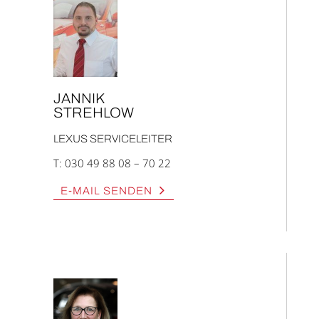
JAN­NIK
STREH­LOW
LEXUS SER­VICE­LEI­TER
T:
030 49 88 08 – 70 22
E‑MAIL SEN­DEN