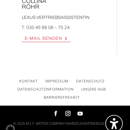
COL­LI­NA
RÖHR
LEXUS VER­TRIEBS­AS­SIS­TEN­TIN
T:
030 49 88 08 – 70 24
E‑MAIL SEN­DEN
KON­TAKT
IMPRES­SUM
DATEN­SCHUTZ
DATEN­SCHUTZ­IN­FOR­MA­TI­ON
UNSE­RE AGB
BAR­RIE­RE­FREI­HEIT
© 2026 M.C.F. MOTOR COMPANY FAHRZEUGVERTRIEBSGES. MBH