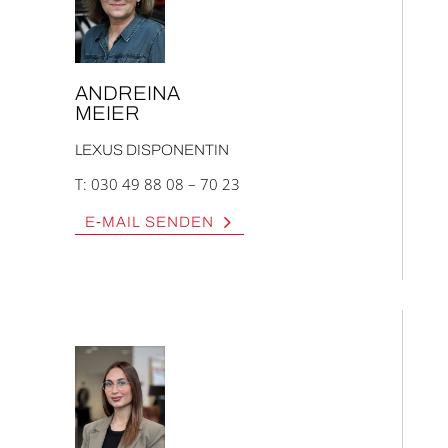
AND­REI­NA
MEI­ER
LEXUS DIS­PO­NEN­TIN
T:
030 49 88 08 – 70 23
E‑MAIL SEN­DEN