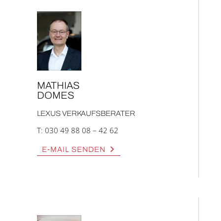
MATHI­AS
DOMES
LEXUS VER­KAUFS­BE­RA­TER
T:
030 49 88 08 – 42 62
E‑MAIL SEN­DEN