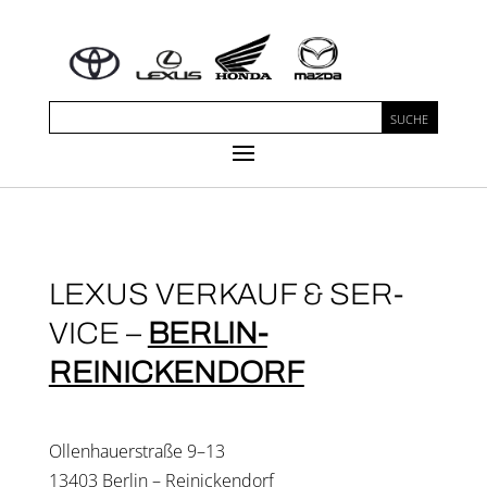
LEXUS VER­KAUF & SER­
VICE –
BER­LIN-
REINICKENDORF
Ollen­hau­er­stra­ße 9–13
13403 Ber­lin – Reinickendorf