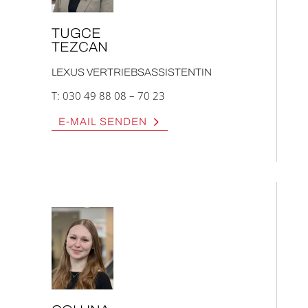
TUG­CE
TEZ­CAN
LEXUS VER­TRIEBS­AS­SIS­TEN­TIN
T:
030 49 88 08 – 70 23
E‑MAIL SEN­DEN