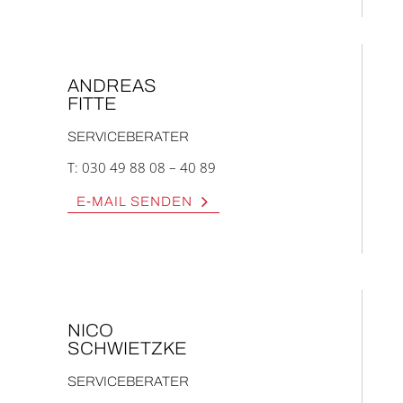
ANDRE­AS
FIT­TE
SERVICEBERATER
T:
030 49 88 08 – 40 89
E‑MAIL SEN­DEN
NICO
SCHWIETZ­KE
SERVICEBERATER