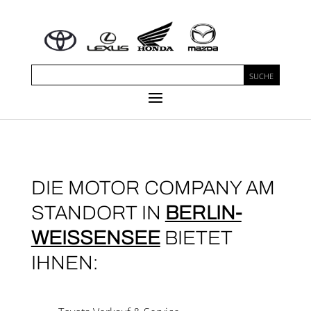
DIE MOTOR COMPANY AM
STAND­ORT IN
BER­LIN-
WEIS­SEN­SEE
BIE­TET
IHNEN: