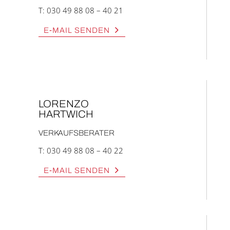
T:
030 49 88 08 – 40 21
E‑MAIL SEN­DEN
LOREN­ZO
HART­WICH
VER­KAUFS­BE­RA­TER
T:
030 49 88 08 – 40 22
E‑MAIL SEN­DEN