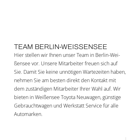
TEAM BER­LIN-WEI­SSEN­SEE
Hier stel­len wir Ihnen unser Team in Ber­lin-Wei­
ßen­see vor. Unse­re Mit­ar­bei­ter freu­en sich auf
Sie. Damit Sie kei­ne unnö­ti­gen War­te­zei­ten haben,
neh­men Sie am bes­ten direkt den Kon­takt mit
dem zustän­di­gen Mit­ar­bei­ter Ihrer Wahl auf. Wir
bie­ten in Wei­ßen­see Toyota Neu­wa­gen, güns­ti­ge
Gebraucht­wa­gen und Werkstatt Ser­vice für alle
Auto­mar­ken.