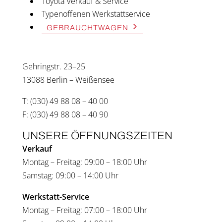
Toyota Ver­kauf & Ser­vice
Typen­of­fe­nen Werk­statt­ser­vice
GEBRAUCHT­WA­GEN
Geh­ring­str. 23–25
13088 Ber­lin – Wei­ßen­see
T: (030) 49 88 08 – 40 00
F: (030) 49 88 08 – 40 90
UNSE­RE ÖFF­NUNGS­ZEI­TEN
Ver­kauf
Mon­tag – Frei­tag: 09:00 – 18:00 Uhr
Sams­tag: 09:00 – 14:00 Uhr
Werkstatt-Ser­vice
Mon­tag – Frei­tag: 07:00 – 18:00 Uhr