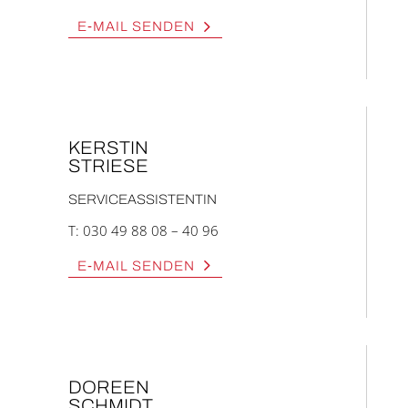
E‑MAIL SEN­DEN
KERS­TIN
STRIE­SE
SER­VICE­AS­SIS­TEN­TIN
T:
030 49 88 08 – 40 96
E‑MAIL SEN­DEN
DOREEN
SCHMIDT