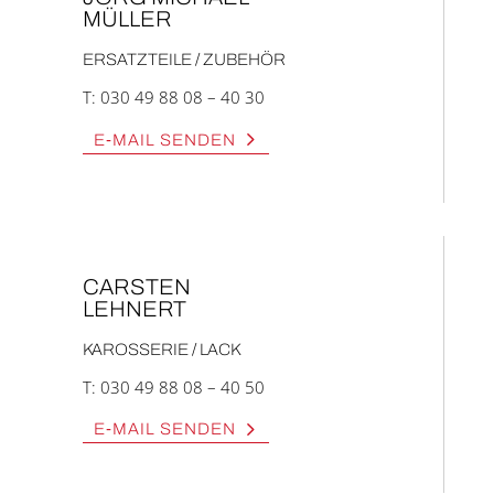
MÜL­LER
ERSATZ­TEI­LE / ZUBEHÖR
T:
030 49 88 08 – 40 30
E‑MAIL SEN­DEN
CARS­TEN
LEH­NERT
KAROS­SE­RIE / LACK
T:
030 49 88 08 – 40 50
E‑MAIL SEN­DEN