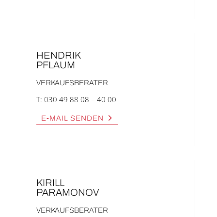
HEN­DRIK
PFLAUM
VER­KAUFS­BE­RA­TER
T:
030 49 88 08 – 40 00
E‑MAIL SEN­DEN
KIRILL
PARA­MO­NOV
VER­KAUFS­BE­RA­TER