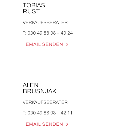
TOBI­AS
RUST
VER­KAUFS­BE­RA­TER
T:
030 49 88 08 – 40 24
EMAIL SEN­DEN
ALEN
BRUSN­JAK
VER­KAUFS­BE­RA­TER
T:
030 49 88 08 – 42 11
EMAIL SEN­DEN