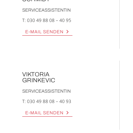
SER­VICE­AS­SIS­TEN­TIN
T:
030 49 88 08 – 40 95
E‑MAIL SEN­DEN
VIK­TO­RIA
GRIN­KE­VIC
SER­VICE­AS­SIS­TEN­TIN
T:
030 49 88 08 – 40 93
E‑MAIL SEN­DEN