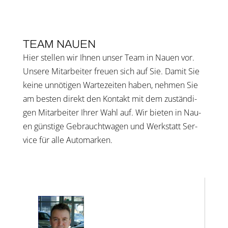
TEAM NAU­EN
Hier stel­len wir Ihnen unser Team in Nau­en vor.
Unse­re Mit­ar­bei­ter freu­en sich auf Sie. Damit Sie
kei­ne unnö­ti­gen War­te­zei­ten haben, neh­men Sie
am bes­ten direkt den Kon­takt mit dem zustän­di­
gen Mit­ar­bei­ter Ihrer Wahl auf. Wir bie­ten in Nau­
en güns­ti­ge Gebraucht­wa­gen und Werkstatt Ser­
vice für alle Auto­mar­ken.