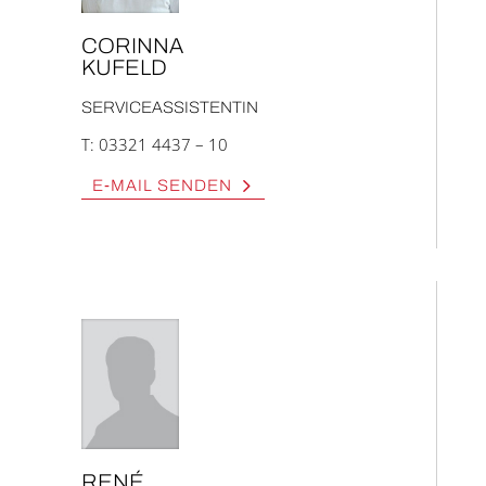
CORIN­NA
KUFELD
SER­VICE­AS­SIS­TEN­TIN
T:
03321 4437 – 10
E‑MAIL SEN­DEN
RENÉ