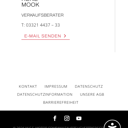
MOOK
VERKAUFSBERATER
T:
03321 4437 – 33
E‑MAIL SEN­DEN
KON­TAKT
IMPRES­SUM
DATEN­SCHUTZ
DATEN­SCHUTZ­IN­FOR­MA­TI­ON
UNSE­RE AGB
BAR­RIE­RE­FREI­HEIT