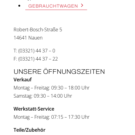
GEBRAUCHT­WA­GEN
Robert-Bosch-Stra­ße 5
14641 Nau­en
T: (03321) 44 37 – 0
F: (03321) 44 37 – 22
UNSE­RE ÖFF­NUNGS­ZEI­TEN
Ver­kauf
Mon­tag – Frei­tag: 09:30 – 18:00 Uhr
Sams­tag: 09:30 – 14:00 Uhr
Werkstatt-Ser­vice
Mon­tag – Frei­tag: 07:15 – 17:30 Uhr
Teile/Zubehör