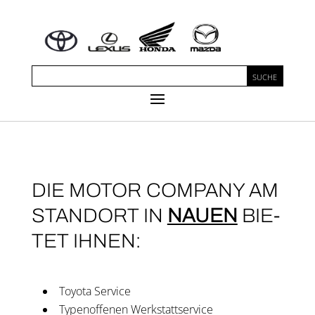
DIE MOTOR COMPANY AM
STAND­ORT IN
NAU­EN
BIE­
TET IHNEN:
Toyota Ser­vice
Typen­of­fe­nen Werk­statt­ser­vice