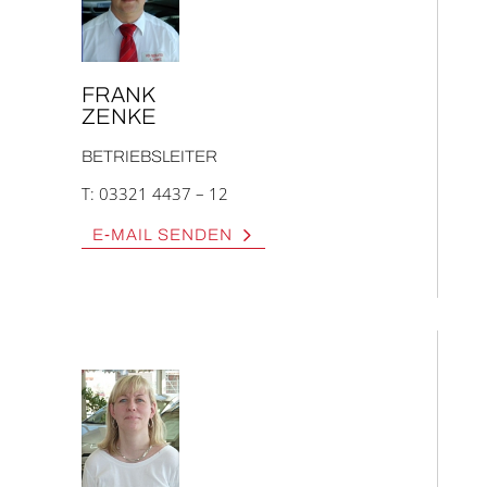
FRANK
ZEN­KE
BETRIEBS­LEI­TER
T:
03321 4437 – 12
E‑MAIL SEN­DEN