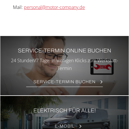
Mail:
personal@motor-company.de
SER­VICE-TER­MIN ONLINE BUCHEN
24 Stunden/7 Tage: In weni­gen Klicks zum Werkstatt-
Ter­min
SER­VICE-TER­MIN BUCHEN
ELEK­TRISCH FÜR ALLE!
E‑MOBIL