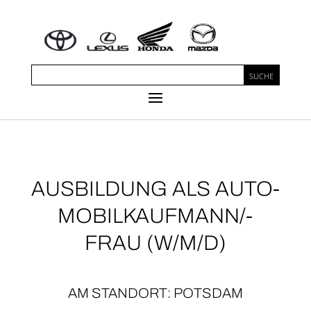
AUS­BIL­DUNG ALS AUTO­­
MO­­BIL­­KAUF­­MAN­N/-
FRAU (W/M/D)
AM STAND­ORT: POTS­DAM