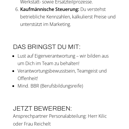
Werkstatt- sowie Ersatz­teil­pro­zes­se.
Kauf­män­ni­sche Steue­rung:
Du ver­stehst
betrieb­li­che Kenn­zah­len, kal­ku­lierst Prei­se und
unter­stützt im Mar­ke­ting.
DAS BRINGST DU MIT:
Lust auf Eigen­ver­ant­wor­tung – wir bil­den aus
um Dich im Team zu behal­ten!
Ver­ant­wor­tungs­be­wusst­sein, Team­geist und
Offen­heit!
Mind. BBR (Berufs­bil­dungs­rei­fe)
JETZT BEWER­BEN:
Ansprech­part­ner Per­so­nal­ab­tei­lung: Herr Kilic
oder Frau Rei­chelt