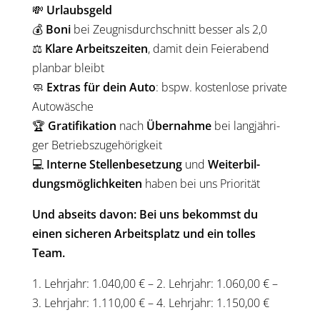
💸
Urlaubs­geld
💰
Boni
bei Zeug­nis­durch­schnitt bes­ser als 2,0
⚖️
Kla­re Arbeits­zei­ten
, damit dein Fei­er­abend
plan­bar bleibt
🧼
Extras für dein Auto
: bspw. kos­ten­lo­se pri­va­te
Auto­wä­sche
🏆
Gra­ti­fi­ka­ti­on
nach
Über­nah­me
bei lang­jäh­ri­
ger Betriebs­zu­ge­hö­rig­keit
💻
Inter­ne Stel­len­be­set­zung
und
Wei­ter­bil­
dungs­mög­lich­kei­ten
haben bei uns Prio­ri­tät
Und abseits davon: Bei uns bekommst du
einen siche­ren Arbeits­platz und ein tol­les
Team.
1. Lehr­jahr: 1.040,00 € – 2. Lehr­jahr: 1.060,00 € –
3. Lehr­jahr: 1.110,00 € – 4. Lehr­jahr: 1.150,00 €