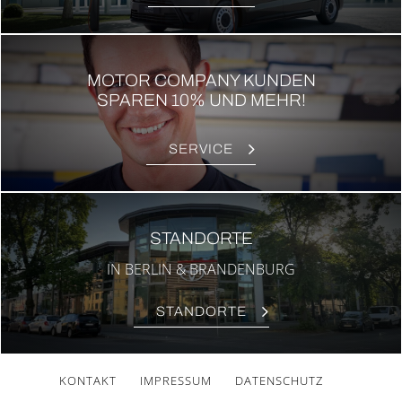
MOTOR COMPANY KUNDEN
SPAREN 10% UND MEHR!
SER­VICE
STAND­OR­TE
IN BER­LIN & BRAN­DEN­BURG
STAND­OR­TE
KON­TAKT
IMPRES­SUM
DATEN­SCHUTZ