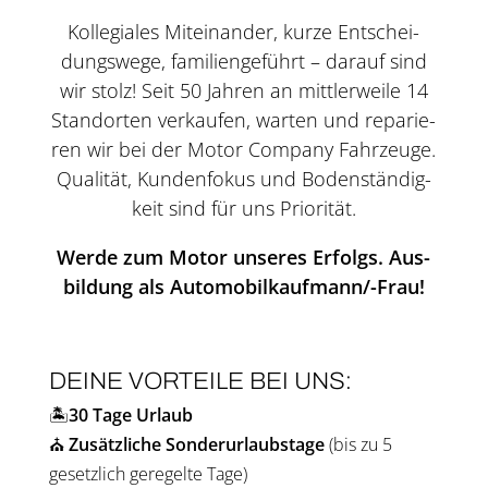
Kol­le­gia­les Mit­ein­an­der, kur­ze Ent­schei­
dungs­we­ge, fami­li­en­ge­führt – dar­auf sind
wir stolz! Seit 50 Jah­ren an mitt­ler­wei­le 14
Stand­or­ten ver­kau­fen, war­ten und repa­rie­
ren wir bei der Motor Company Fahr­zeu­ge.
Qua­li­tät, Kun­den­fo­kus und Boden­stän­dig­
keit sind für uns Prio­ri­tät.
Wer­de zum Motor unse­res Erfolgs. Aus­
bil­dung als Auto­mo­bil­kauf­man­n/-Frau!
DEI­NE VOR­TEI­LE BEI UNS:
🏝️
30 Tage Urlaub
⛪
Zusätz­li­che Son­der­ur­laubs­ta­ge
(bis zu 5
gesetz­lich gere­gel­te Tage)