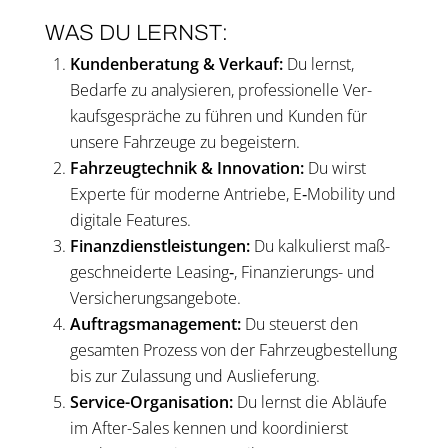
WAS DU LERNST:
Kun­den­be­ra­tung & Ver­kauf:
Du lernst,
Bedar­fe zu ana­ly­sie­ren, pro­fes­sio­nel­le Ver­
kaufs­ge­sprä­che zu füh­ren und Kunden für
unse­re Fahr­zeu­ge zu begeis­tern.
Fahr­zeug­tech­nik & Inno­va­ti­on:
Du wirst
Exper­te für moder­ne Antrie­be, E‑Mobility und
digi­ta­le Fea­tures.
Finanz­dienst­leis­tun­gen:
Du kal­ku­lierst maß­
ge­schnei­der­te Leasing‑, Finan­zie­rungs- und
Ver­si­che­rungs­an­ge­bo­te.
Auf­trags­ma­nage­ment:
Du steu­erst den
gesam­ten Pro­zess von der Fahr­zeug­be­stel­lung
bis zur Zulas­sung und Aus­lie­fe­rung.
Ser­vice-Orga­ni­sa­ti­on:
Du lernst die Abläu­fe
im After-Sales ken­nen und koor­di­nierst