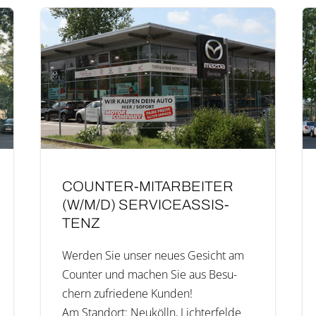
COUN­­TER-MIT­AR­­BEI­­TER
(W/M/D) SER­VICE­AS­SIS­
TENZ
Wer­den Sie unser neu­es Gesicht am
Coun­ter und machen Sie aus Besu­
chern zufrie­de­ne Kunden!
Am Stand­ort: Neukölln, Lich­ter­fel­de