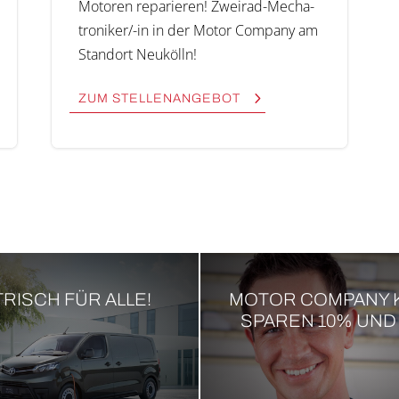
Moto­ren repa­rie­ren! Zwei­rad-Mecha­­
tro­­ni­ker/-in in der Motor Company am
Stand­ort Neukölln!
ZUM STEL­LEN­AN­GE­BOT
TRISCH FÜR ALLE!
MOTOR COMPANY 
SPAREN 10% UND