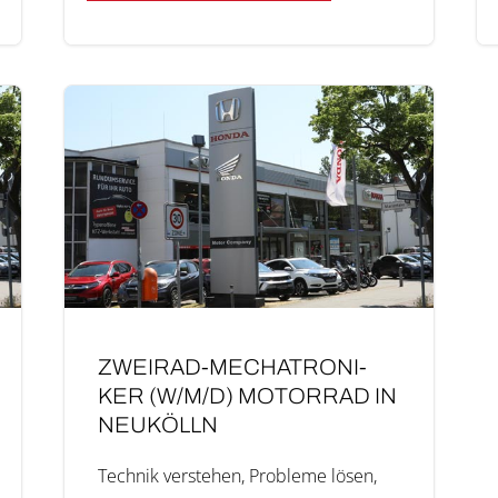
ZWEI­RAD-MECHA­­TRO­­NI­
KER (W/M/D) MOTOR­RAD IN
NEUKÖLLN
Tech­nik ver­ste­hen, Pro­ble­me lösen,