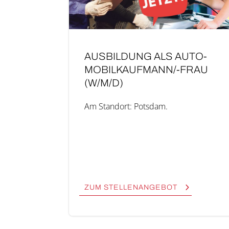
AUS­BIL­DUNG ALS AUTO­­
MO­­BIL­­KAUF­­MAN­N/-FRAU
(W/M/D)
Am Stand­ort: Pots­dam.
ZUM STEL­LEN­AN­GE­BOT