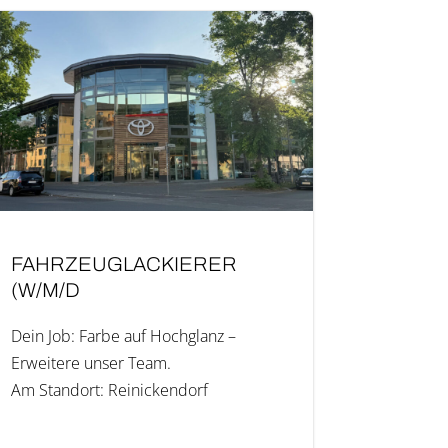
FAHR­ZEUG­LA­CKIE­RER
(W/M/D
Dein Job: Far­be auf Hoch­glanz –
Erwei­te­re unser Team.
Am Stand­ort: Reinickendorf