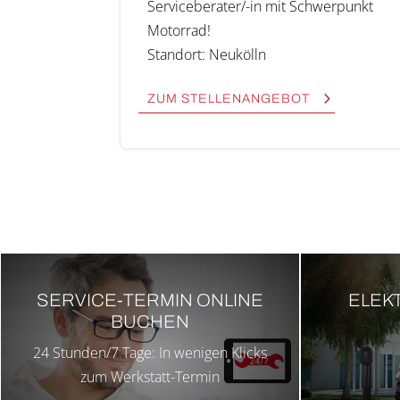
Ser­­vice­­­be­ra­­ter/-in mit Schwerpunkt
Motor­rad!
Stand­ort: Neukölln
ZUM STEL­LEN­AN­GE­BOT
SER­VICE-TER­MIN ONLINE
ELEK­
BUCHEN
24 Stunden/7 Tage: In weni­gen Klicks
zum Werkstatt-Ter­min