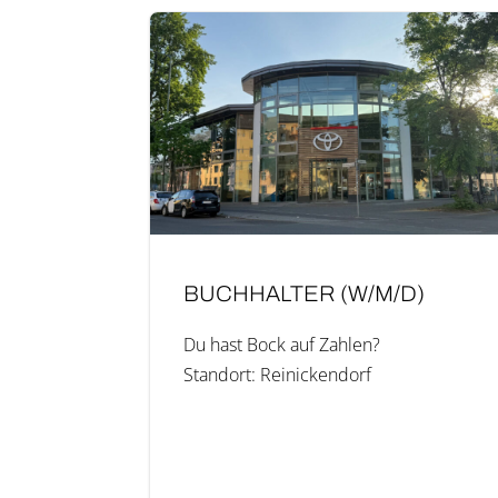
BUCH­HAL­TER (W/M/D)
Du hast Bock auf Zah­len?
Stand­ort: Reinickendorf