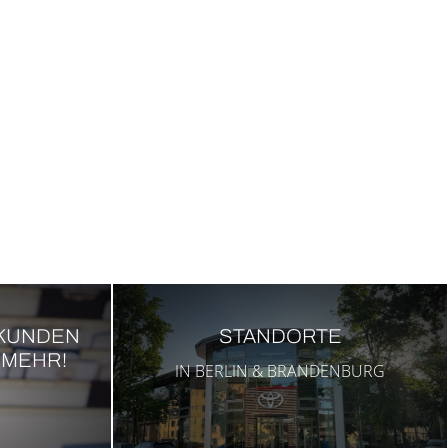
KUNDEN
STAND­OR­TE
 MEHR!
IN BER­LIN & BRAN­DEN­BURG