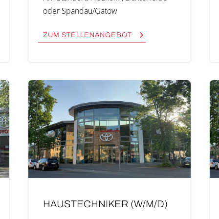
oder Spandau/Gatow
ZUM STEL­LEN­AN­GE­BOT
HAUS­TECH­NI­KER (W/M/D)