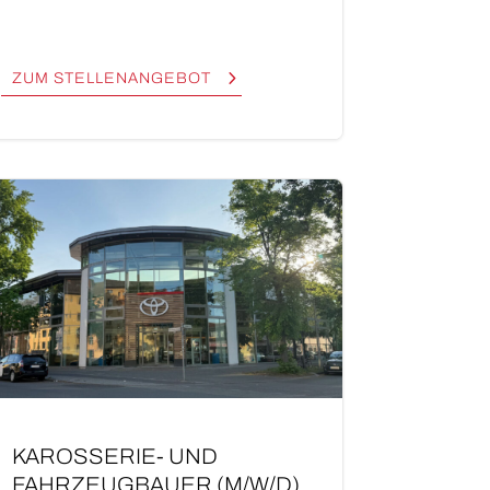
ZUM STEL­LEN­AN­GE­BOT
KAROS­­SE­RIE- UND
FAHRZEUGBAUER (M/W/D)