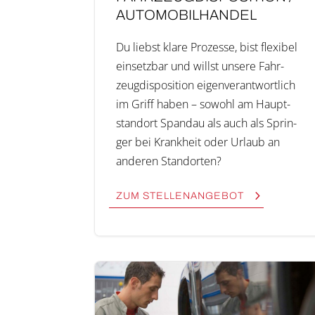
AUTO­MO­BIL­HAN­DEL
Du liebst kla­re Pro­zes­se, bist fle­xi­bel
ein­setz­bar und willst unse­re Fahr­
zeug­dis­po­si­ti­on eigen­ver­ant­wort­lich
im Griff haben – sowohl am Haupt­
stand­ort Span­dau als auch als Sprin­
ger bei Krank­heit oder Urlaub an
ande­ren Stand­or­ten?
ZUM STEL­LEN­AN­GE­BOT