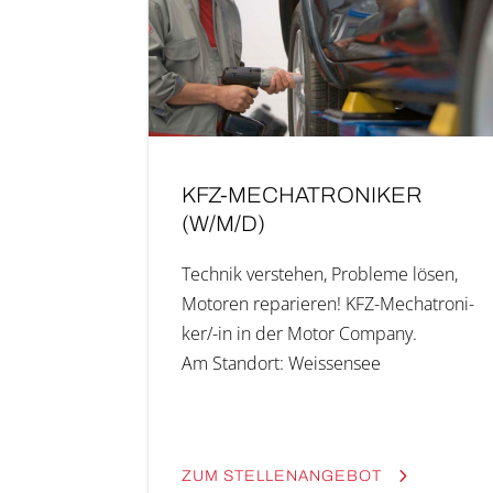
KFZ-MECHA­­TRO­­NI­KER
(W/M/D)
Tech­nik ver­ste­hen, Pro­ble­me lösen,
Moto­ren repa­rie­ren! KFZ-Mecha­­tro­­ni­
ker/-in in der Motor Company.
Am Stand­ort: Weis­sen­see
ZUM STEL­LEN­AN­GE­BOT