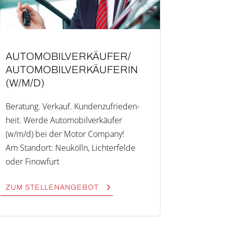
AUTOMOBILVERKÄUFER/
AUTOMOBILVERKÄUFERIN
(W/M/D)
Bera­tung. Ver­kauf. Kun­den­zu­frie­den­
heit. Wer­de Auto­mo­bil­ver­käu­fer
(w/m/d) bei der Motor Company!
Am Stand­ort: Neukölln, Lich­ter­fel­de
oder Finow­furt
ZUM STEL­LEN­AN­GE­BOT