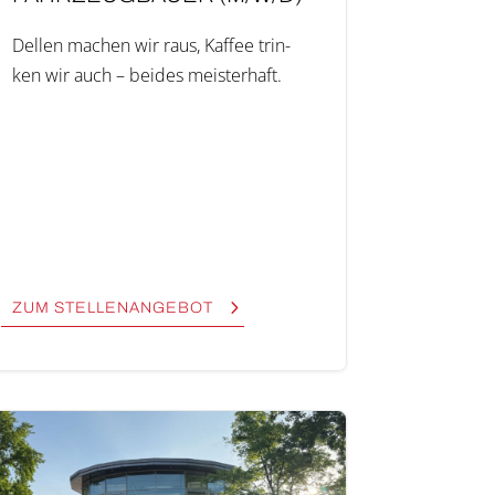
Del­len machen wir raus, Kaf­fee trin­
ken wir auch – bei­des meis­ter­haft.
ZUM STEL­LEN­AN­GE­BOT