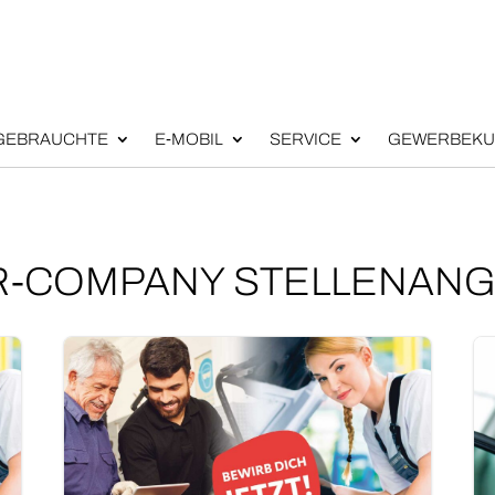
GEBRAUCH­TE
E‑MOBIL
SER­VICE
GEWER­BE­KU
-COMPANY STELLENAN