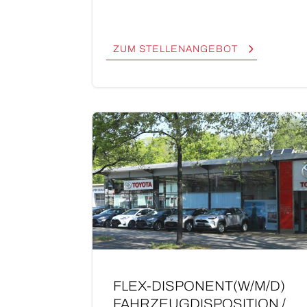
ZUM STEL­LEN­AN­GE­BOT
FLEX-DISPONENT(W/M/D)
FAHR­ZEUG­DIS­PO­SI­TI­ON /