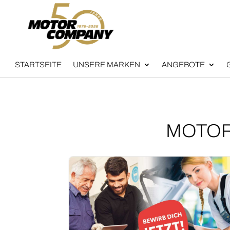
START­SEI­TE
UNSE­RE MAR­KEN
ANGEBOTE
MOTOR