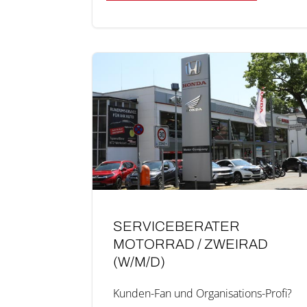
SERVICEBERATER
MOTOR­RAD / ZWEI­RAD
(W/M/D)
Kunden-Fan und Orga­­ni­­sa­­ti­ons-Pro­­fi?