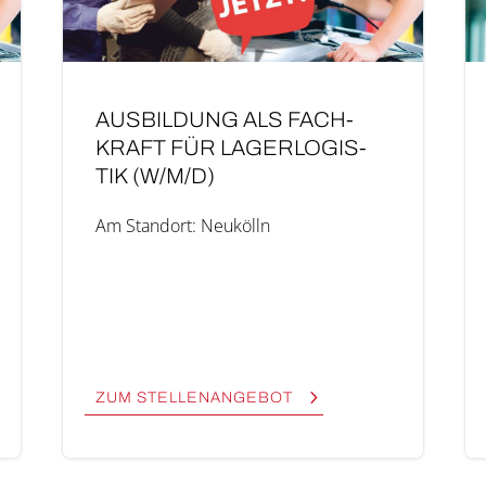
AUS­BIL­DUNG ALS FACH­
KRAFT FÜR LAGER­LO­GIS­
TIK (W/M/D)
Am Stand­ort: Neukölln
ZUM STEL­LEN­AN­GE­BOT