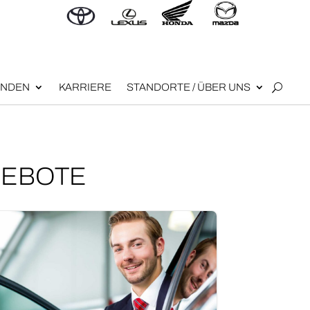
N­DEN
KAR­RIE­RE
STAND­OR­TE / ÜBER UNS
GEBOTE