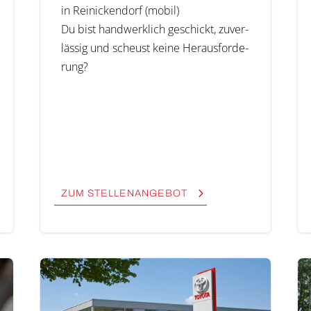
in Reinickendorf (mobil)
Du bist hand­werk­lich geschickt, zuver­
läs­sig und scheust kei­ne Her­aus­for­de­
rung?
ZUM STEL­LEN­AN­GE­BOT