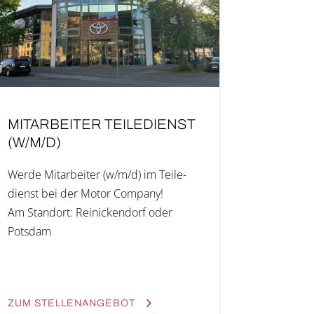
MIT­AR­BEI­TER TEI­LE­DIENST
(W/M/D)
Wer­de Mit­ar­bei­ter (w/m/d) im Tei­le­
dienst bei der Motor Company!
Am Stand­ort: Reinickendorf oder
Pots­dam
ZUM STEL­LEN­AN­GE­BOT