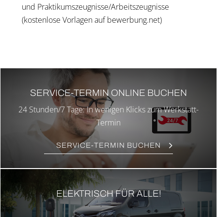
und Praktikumszeugnisse/Arbeitszeugnisse
(kos­ten­lo­se Vor­la­gen auf bewerbung.net)
SER­VICE-TER­MIN ONLINE BUCHEN
24 Stunden/7 Tage: In weni­gen Klicks zum Werkstatt-
Ter­min
SER­VICE-TER­MIN BUCHEN
ELEK­TRISCH FÜR ALLE!