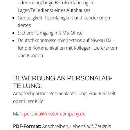
oder mehr­jäh­ri­ge Berufs­er­fah­rung im
Lager/Teiledienst eines Auto­hau­ses
Genau­ig­keit, Team­fä­hig­keit und kun­den­ori­en­
tier­tes
Siche­rer Umgang mit MS-Office
Deutsch­kennt­nis­se min­des­tens auf Niveau B2 –
für die Kom­mu­ni­ka­ti­on mit Kol­le­gen, Lie­fe­ran­ten
und Kunden
BEWER­BUNG AN PER­SO­NAL­AB­
TEI­LUNG:
Ansprech­part­ner Per­so­nal­ab­tei­lung: Frau Rei­chelt
oder Herr Kilic
Mail:
personal@motor-company.de
PDF-For­mat:
Anschrei­ben, Lebens­lauf, Zeug­nis