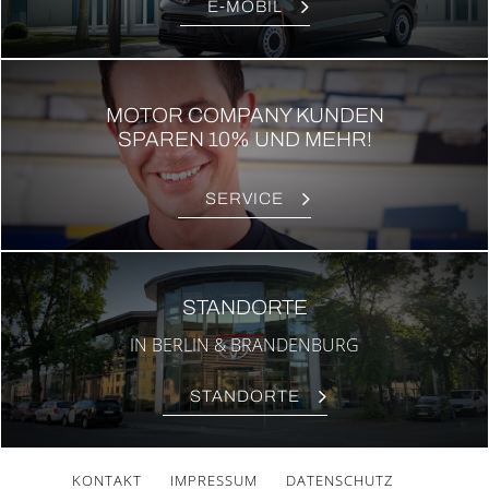
E‑MOBIL
MOTOR COMPANY KUNDEN
SPAREN 10% UND MEHR!
SER­VICE
STAND­OR­TE
IN BER­LIN & BRAN­DEN­BURG
STAND­OR­TE
KON­TAKT
IMPRES­SUM
DATEN­SCHUTZ