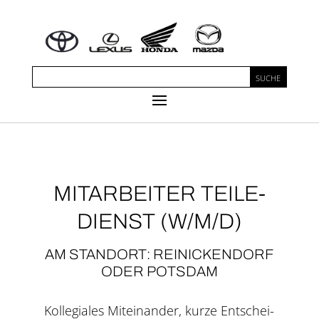
MIT­AR­BEI­TER TEI­LE­
DIENST (W/M/D)
AM STAND­ORT: REINICKENDORF
ODER POTS­DAM
Kol­le­gia­les Mit­ein­an­der, kur­ze Ent­schei­