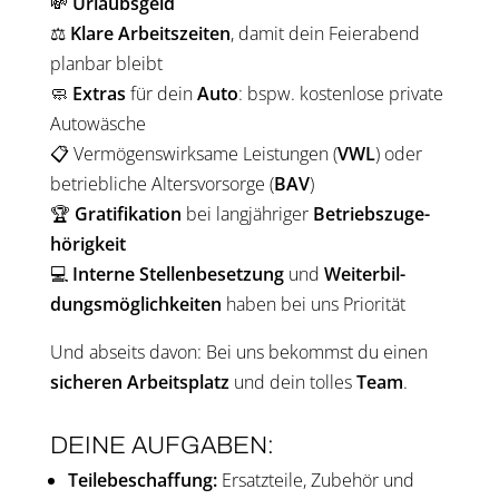
💸
Urlaubs­geld
⚖️
Kla­re Arbeits­zei­ten
, damit dein Fei­er­abend
plan­bar bleibt
🧼
Extras
für dein
Auto
: bspw. kos­ten­lo­se pri­va­te
Auto­wä­sche
📋 Ver­mö­gens­wirk­sa­me Leis­tun­gen (
VWL
) oder
betrieb­li­che Alters­vor­sor­ge (
BAV
)
🏆
Gra­ti­fi­ka­ti­on
bei lang­jäh­ri­ger
Betriebs­zu­ge­
hö­rig­keit
💻
Inter­ne Stel­len­be­set­zung
und
Wei­ter­bil­
dungs­mög­lich­kei­ten
haben bei uns Prio­ri­tät
Und abseits davon: Bei uns bekommst du einen
siche­ren Arbeits­platz
und dein tol­les
Team
.
DEI­NE AUF­GA­BEN:
Tei­le­be­schaf­fung:
Ersatz­tei­le, Zubehör und