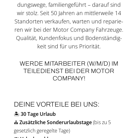
dungs­we­ge, fami­li­en­ge­führt – dar­auf sind
wir stolz. Seit 50 Jah­ren an mitt­ler­wei­le 14
Stand­or­ten ver­kau­fen, war­ten und repa­rie­
ren wir bei der Motor Company Fahr­zeu­ge.
Qua­li­tät, Kun­den­fo­kus und Boden­stän­dig­
keit sind für uns Prio­ri­tät.
WER­DE MIT­AR­BEI­TER (W/M/D) IM
TEI­LE­DIENST BEI DER MOTOR
COMPANY!
DEI­NE VOR­TEI­LE BEI UNS:
🏝️
30 Tage Urlaub
⛪
Zusätz­li­che Son­der­ur­laubs­ta­ge
(bis zu 5
gesetz­lich gere­gel­te Tage)