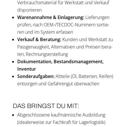
Ver­brauchs­ma­te­ri­al für Werkstatt und Ver­kauf
dis­po­nie­ren
Waren­an­nah­me & Ein­la­ge­rung:
Lie­fe­run­gen
prü­fen, nach OEM-/TEC­DOC-Num­mern sor­tie­
ren und im Sys­tem erfas­sen
Ver­kauf & Bera­tung:
Kunden und Werkstatt zu
Pass­ge­nau­ig­keit, Alter­na­ti­ven und Prei­sen bera­
ten, Rech­nungs­er­stel­lung
Doku­men­ta­ti­on, Bestands­ma­nage­ment,
Inven­tur
Son­der­auf­ga­ben:
Alt­tei­le (Öl, Bat­te­rien, Rei­fen)
ent­sor­gen und Gefah­ren­gut über­wa­chen
DAS BRINGST DU MIT:
Abge­schlos­se­ne kauf­män­ni­sche Aus­bil­dung
(idea­ler­wei­se zur Fach­kraft für Lager­lo­gis­tik)